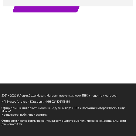
2021 - 2026 © Лодки Деда Мазая. Магазин надувных лодок ПВХ и лодочных моторов
ИП Бурдов Алексей Юрьевич, ИНН 024803155481
Официальный интернет-магазин надувных лодок ПВХ и лодочных моторов "Лодки Деда
Мазая"
Не является публичной офертой.
Отправляя любую форму на сайте, вы соглашаетесь с
политикой конфиденциальности
данного сайта