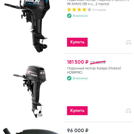
9.9 AMHS (9,9 л.с., 2 такта)
8 отзывов
В наличии
Купить
181 500 ₽
231 500 ₽
Лодочный мотор Хайди (Hidea)
HD9,9PRO
В наличии
Купить
96 000 ₽