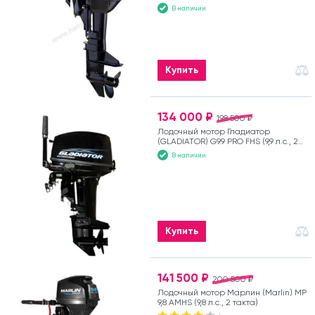
В наличии
Купить
134 000 ₽
198 500 ₽
Лодочный мотор Гладиатор
(GLADIATOR) G9.9 PRO FHS (9,9 л.с., 2
такта)
В наличии
Купить
141 500 ₽
200 500 ₽
Лодочный мотор Марлин (Marlin) MP
9,8 AMHS (9,8 л.с., 2 такта)