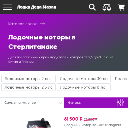
Лодки Деда Мазая
Каталог лодок
Лодочные моторы в
Стерлитамаке
Десятки различных производителей моторов от 2,5 до 60 л.с. из
Китая и Японии
Лодочные моторы 2 лс
Лодочные моторы 30 лс
Лодоч
Лодочные моторы 2.5 лс
Лодочные моторы 8 лс
Самые популярные
Фильтры
61 500 ₽
77 500 ₽
Лодочный мотор Ханкай (Hangkai)