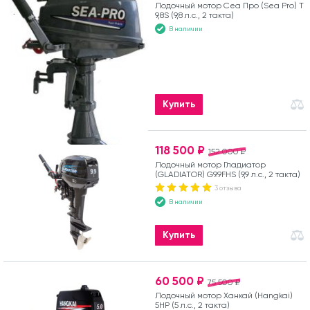
Лодочный мотор Сеа Про (Sea Pro) Т
9,8S (9,8 л.с., 2 такта)
В наличии
Купить
118 500 ₽
152 000 ₽
Лодочный мотор Гладиатор
(GLADIATOR) G9.9FHS (9,9 л.с., 2 такта)
3 отзыва
В наличии
Купить
60 500 ₽
75 500 ₽
Лодочный мотор Ханкай (Hangkai)
5HP (5 л.с., 2 такта)