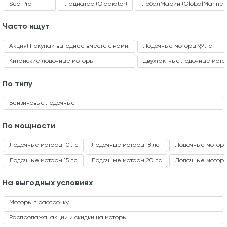
Sea Pro
Гладиатор (Gladiator)
ГлобалМарин (GlobalMarine)
Часто ищут
Акция! Покупай выгоднее вместе с нами!
Лодочные моторы 9,9 лс
Китайские лодочные моторы
Двухтактные лодочные мото
По типу
Бензиновые лодочные
По мощности
Лодочные моторы 10 лс
Лодочные моторы 18 лс
Лодочные моторы
Лодочные моторы 15 лс
Лодочные моторы 20 лс
Лодочные моторы 
На выгодных условиях
Моторы в рассрочку
Распродажа, акции и скидки на моторы