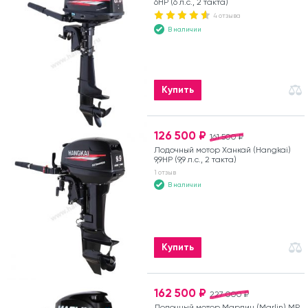
6HP (6 л.с., 2 такта)
4 отзыва
В наличии
Купить
126 500 ₽
161 500 ₽
Лодочный мотор Ханкай (Hangkai)
9,9HP (9,9 л.с., 2 такта)
1 отзыв
В наличии
Купить
162 500 ₽
227 000 ₽
Лодочный мотор Марлин (Marlin) MP