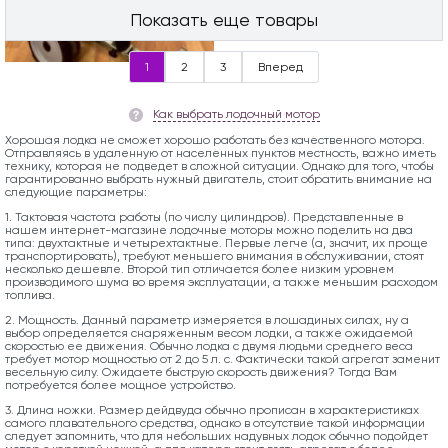
Показать еще товары
1
2
3
Вперед
Как выбрать лодочный мотор
Хорошая лодка не сможет хорошо работать без качественного мотора.
Отправляясь в удаленную от населенных пунктов местность, важно иметь
технику, которая не подведет в сложной ситуации. Однако для того, чтобы
гарантированно выбрать нужный двигатель, стоит обратить внимание на
следующие параметры:
1. Тактовая частота работы (по числу цилиндров). Представленные в
нашем интернет-магазине лодочные моторы можно поделить на два
типа: двухтактные и четырехтактные. Первые легче (а, значит, их проще
транспортировать), требуют меньшего внимания в обслуживании, стоят
несколько дешевле. Второй тип отличается более низким уровнем
производимого шума во время эксплуатации, а также меньшим расходом
топлива.
2. Мощность. Данный параметр измеряется в лошадиных силах, ну а
выбор определяется снаряженным весом лодки, а также ожидаемой
скоростью ее движения. Обычно лодка с двумя людьми среднего веса
требует мотор мощностью от 2 до 5 л. с. Фактически такой агрегат заменит
весельную силу. Ожидаете быструю скорость движения? Тогда Вам
потребуется более мощное устройство.
3. Длина ножки. Размер дейдвуда обычно прописан в характеристиках
самого плавательного средства, однако в отсутствие такой информации
следует запомнить, что для небольших надувных лодок обычно подойдет