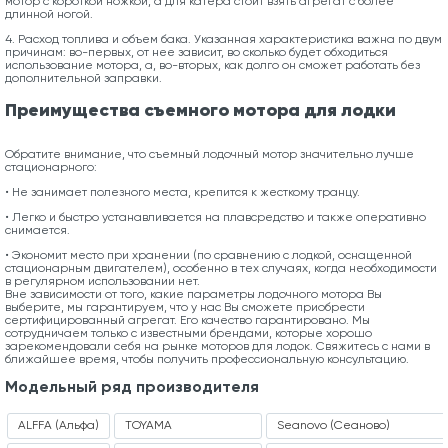
мотор с короткой ножкой, а для катера стоит взять агрегат с более
длинной ногой.
4. Расход топлива и объем бака. Указанная характеристика важна по двум
причинам: во-первых, от нее зависит, во сколько будет обходиться
использование мотора, а, во-вторых, как долго он сможет работать без
дополнительной заправки.
Преимущества съемного мотора для лодки
Обратите внимание, что съемный лодочный мотор значительно лучше
стационарного:
• Не занимает полезного места, крепится к жесткому транцу.
• Легко и быстро устанавливается на плавсредство и также оперативно
снимается.
• Экономит место при хранении (по сравнению с лодкой, оснащенной
стационарным двигателем), особенно в тех случаях, когда необходимости
в регулярном использовании нет.
Вне зависимости от того, какие параметры лодочного мотора Вы
выберите, мы гарантируем, что у нас Вы сможете приобрести
сертифицированный агрегат. Его качество гарантировано. Мы
сотрудничаем только с известными брендами, которые хорошо
зарекомендовали себя на рынке моторов для лодок. Свяжитесь с нами в
ближайшее время, чтобы получить профессиональную консультацию.
Модельный ряд производителя
ALFFA (Альфа)
TOYAMA
Seanovo (Сеаново)