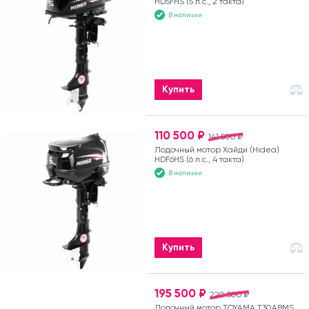
HD5FHS (5 л.с., 2 такта)
В наличии
Купить
110 500 ₽
141 500 ₽
Лодочный мотор Хайди (Hidea)
HDF6HS (6 л.с., 4 такта)
В наличии
Купить
195 500 ₽
220 500 ₽
Лодочный мотор TOYAMA T30ABMS