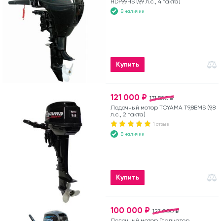
HDF9,9HS (9,9 л.с., 4 такта)
В наличии
Купить
121 000 ₽
131 500 ₽
Лодочный мотор TOYAMA T9,8BMS (9,8
л.с., 2 такта)
1 отзыв
В наличии
Купить
100 000 ₽
127 000 ₽
Лодочный мотор Гладиатор