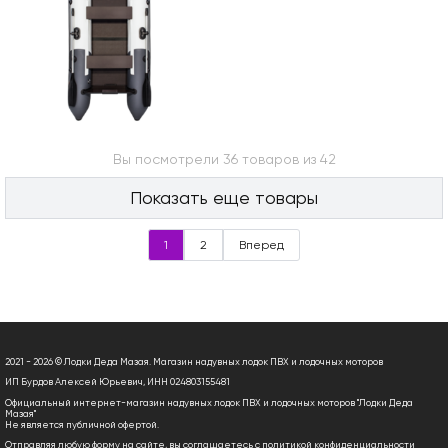
Вы посмотрели 36 товаров из 42
Показать еще товары
1
2
Вперед
2021 - 2026 © Лодки Деда Мазая. Магазин надувных лодок ПВХ и лодочных моторов
ИП Бурдов Алексей Юрьевич, ИНН 024803155481
Официальный интернет-магазин надувных лодок ПВХ и лодочных моторов "Лодки Деда
Мазая"
Не является публичной офертой.
Отправляя любую форму на сайте, вы соглашаетесь с
политикой конфиденциальности