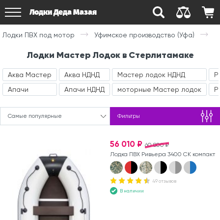
Лодки Деда Мазая
Лодки ПВХ под мотор
Уфимское производство (Уфа)
Лодки Мастер Лодок в Стерлитамаке
Аква Мастер
Аква НДНД
Мастер лодок НДНД
Р
Апачи
Апачи НДНД
моторные Мастер лодок
Р
Самые популярные
Фильтры
56 010 ₽
60 800 ₽
Лодка ПВХ Ривьера 3400 СК компакт
49 отзывов
В наличии