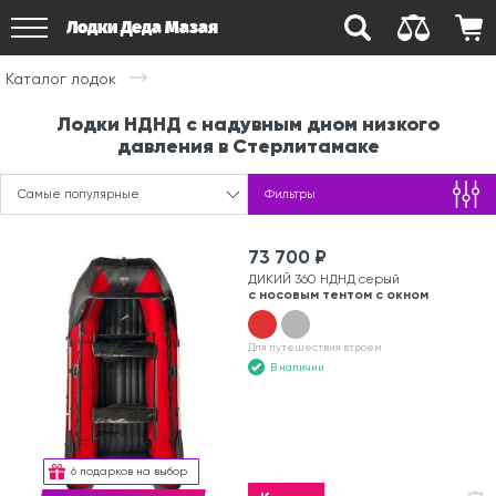
Лодки Деда Мазая
Каталог лодок
Лодки НДНД с надувным дном низкого
давления в Стерлитамаке
Самые популярные
Фильтры
73 700 ₽
ДИКИЙ 360 НДНД серый
с носовым тентом с окном
Для путешествия втроем
В наличии
6 подарков на выбор