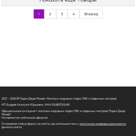
1
2
3
4
Вперед
2021 - 2026 © Лодки Деда Мазая. Магазин надувных лодок ПВХ и лодочных моторов
ИП Бурдов Алексей Юрьевич, ИНН 024803155481
Официальный интернет-магазин надувных лодок ПВХ и лодочных моторов "Лодки Деда
Мазая"
Не является публичной офертой.
Отправляя любую форму на сайте, вы соглашаетесь с
политикой конфиденциальности
данного сайта