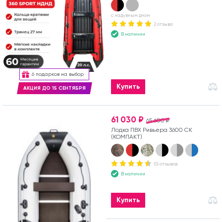
с надувным дном
2 отзыва
В наличии
6 подарков на выбор
Купить
АКЦИЯ ДО 15 СЕНТЯБРЯ
61 030 ₽
65 600 ₽
Лодка ПВХ Ривьера 3600 СК
(КОМПАКТ)
55 отзывов
В наличии
Купить