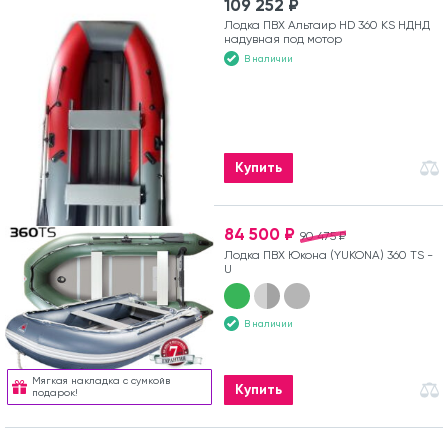
109 252 ₽
Лодка ПВХ Альтаир HD 360 KS НДНД
надувная под мотор
В наличии
Купить
84 500 ₽
90 475 ₽
Лодка ПВХ Юкона (YUKONA) 360 TS -
U
В наличии
Мягкая накладка с сумкойв
Купить
подарок!