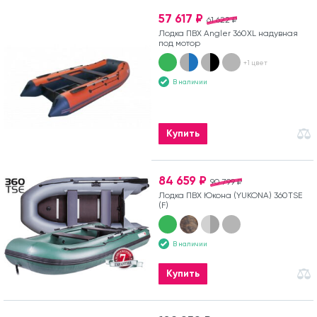
57 617 ₽
61 622 ₽
Лодка ПВХ Angler 360XL надувная
под мотор
+1 цвет
В наличии
Купить
84 659 ₽
90 799 ₽
Лодка ПВХ Юкона (YUKONA) 360TSE
(F)
В наличии
Купить