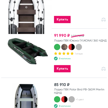
Купить
91 990 ₽
1 011 799 ₽
Лодка ПВХ Юкона (YUKONA) 360 НДНД
1 отзыв
В наличии
Купить
85 910 ₽
Лодка ПВХ Polar Bird PB-360M Merlin
НДНД
+1 цвет
В наличии