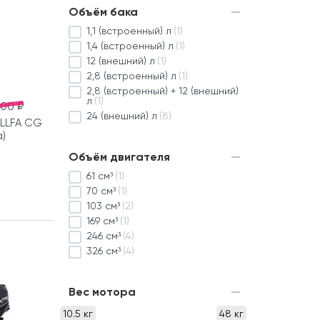
Объём бака
1,1 (встроенный) л
(1)
1,4 (встроенный) л
(1)
12 (внешний) л
(1)
2,8 (встроенный) л
(1)
2,8 (встроенный) + 12 (внешний)
л
(1)
000 ₽
24 (внешний) л
(8)
LLFA CG
а)
Объём двигателя
61 см³
(1)
70 см³
(1)
103 см³
(2)
169 см³
(1)
246 см³
(4)
326 см³
(4)
Вес мотора
10.5 кг
48 кг