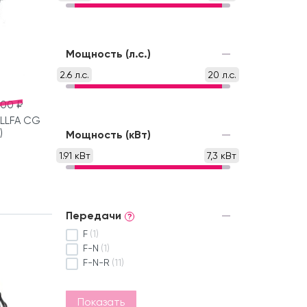
Мощность (л.с.)
2.6 л.с.
20 л.с.
000 ₽
LLFA CG
)
Мощность (кВт)
1.91 кВт
7,3 кВт
Передачи
?
F
(1)
F-N
(1)
F-N-R
(11)
Показать