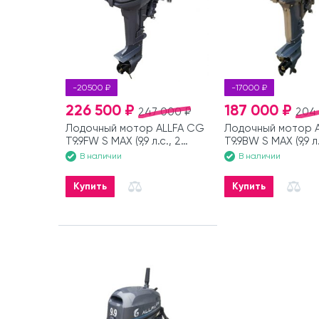
-20500 ₽
-17000 ₽
226 500 ₽
187 000 ₽
247 000 ₽
204
Лодочный мотор ALLFA CG
Лодочный мотор 
T9.9FW S MAX (9,9 л.с., 2
T9.9BW S MAX (9,9 л.
такта)
такта)
В наличии
В наличии
Купить
Купить