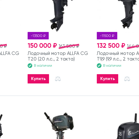
-13500 ₽
-11500 ₽
150 000 ₽
132 500 ₽
0 ₽
163 500 ₽
144 
ALLFA CG
Лодочный мотор ALLFA CG
Лодочный мотор A
T20 (20 л.с., 2 такта)
T9,9 (9,9 л.с., 2 такт
В наличии
В наличии
Купить
Купить