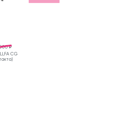
000 ₽
LLFA CG
 такта)