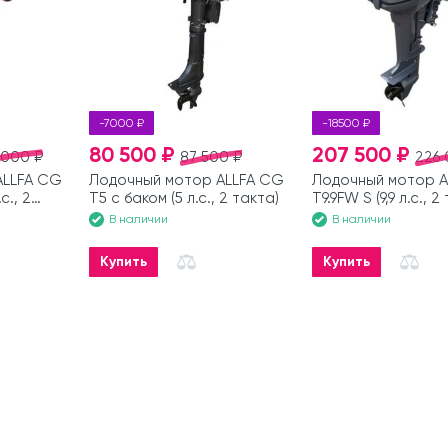
-7000 ₽
-18500 ₽
80 500 ₽
207 500 ₽
 000 ₽
87 500 ₽
226 
ALLFA CG
Лодочный мотор ALLFA CG
Лодочный мотор A
с., 2
T5 с баком (5 л.с., 2 такта)
T9.9FW S (9,9 л.с., 2
В наличии
В наличии
Купить
Купить