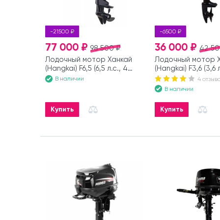
-21500 ₽
-6500 ₽
77 000 ₽
36 000 ₽
98 500 ₽
42 50
Лодочный мотор Ханкай
Лодочный мотор 
(Hangkai) F6,5 (6,5 л.с., 4
(Hangkai) F3,6 (3,6 л
такта)
такта)
В наличии
4 отзыв
В наличии
Купить
Купить