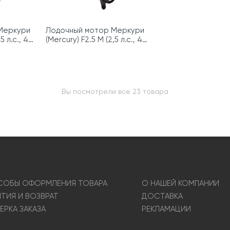
Меркури
Лодочный мотор Меркури
5 л.с., 4
(Mercury) F2.5 M (2,5 л.с., 4
такта)
Вы посмотрели все 23 товара
ОБЫ ОФОРМЛЕНИЯ ТОВАРА
О НАШЕЙ КОМПАНИИ
НТИЯ И ВОЗВРАТ
ДОСТАВКА
ЕРКА ЗАКАЗА
РЕКЛАМАЦИИ