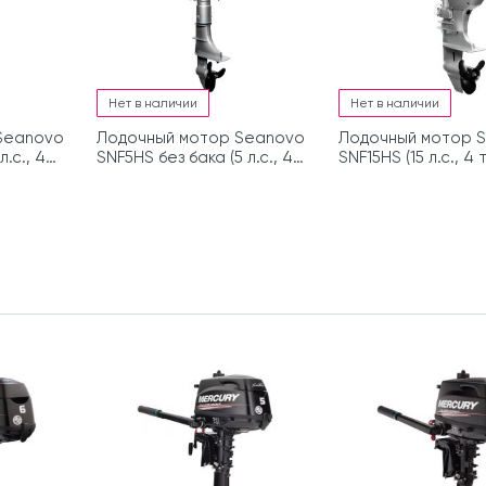
Нет в наличии
Нет в наличии
Seanovo
Лодочный мотор Seanovo
Лодочный мотор 
.с., 4
SNF5HS без бака (5 л.с., 4
SNF15HS (15 л.с., 4 
такта)