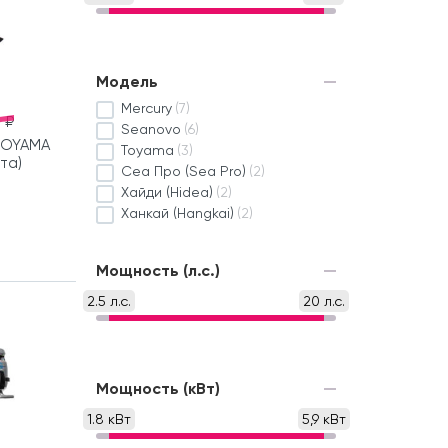
Модель
Mercury
(7)
 ₽
Seanovo
(6)
TOYAMA
Toyama
(3)
кта)
Сеа Про (Sea Pro)
(2)
Хайди (Hidea)
(2)
Ханкай (Hangkai)
(2)
Мощность (л.с.)
2.5 л.с.
20 л.с.
Мощность (кВт)
1.8 кВт
5,9 кВт