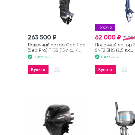
-9000 ₽
263 500 ₽
62 000 ₽
71 00
Лодочный мотор Сеа Про
Лодочный мотор 
(Sea Pro) F 15S (15 л.с., 4
SNF2.5HS (2,5 л.с.,
такта)
В наличии
В наличии
Купить
Купить