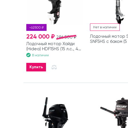
Нет в наличии
-62500 ₽
224 000 ₽
Лодочный мотор 
286 500 ₽
SNF5HS с баком (5 л
Лодочный мотор Хайди
такта)
(Hidea) HDF15HS (15 л.с., 4
такта)
В наличии
Купить