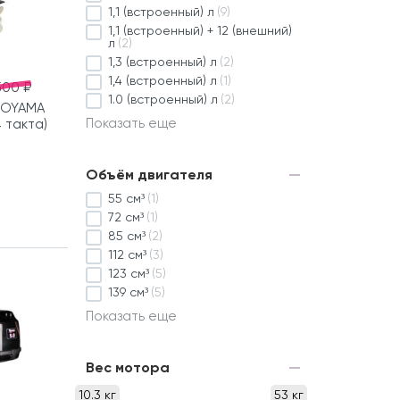
1,1 (встроенный) л
(9)
1,1 (встроенный) + 12 (внешний)
л
(2)
1,3 (встроенный) л
(2)
1,4 (встроенный) л
(1)
500 ₽
1.0 (встроенный) л
(2)
TOYAMA
Показать еще
4 такта)
Объём двигателя
55 см³
(1)
72 см³
(1)
85 см³
(2)
112 см³
(3)
123 см³
(5)
139 см³
(5)
Показать еще
Вес мотора
10.3 кг
53 кг