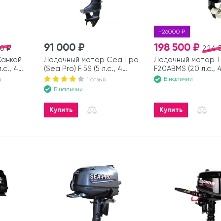
-26000 ₽
91 000 ₽
198 500 ₽
0 ₽
224 
Ханкай
Лодочный мотор Сеа Про
Лодочный мотор 
.с., 4
(Sea Pro) F 5S (5 л.с., 4
F20ABMS (20 л.с., 
такта)
В наличии
а
1 отзыв
В наличии
Купить
Купить