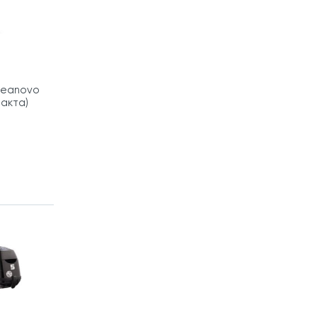
Seanovo
такта)