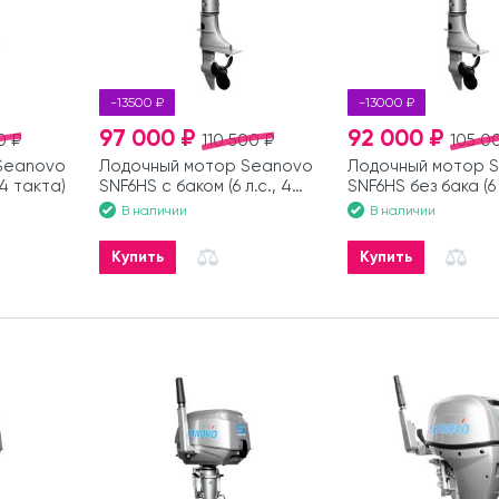
-13500 ₽
-13000 ₽
97 000 ₽
92 000 ₽
0 ₽
110 500 ₽
105 0
Seanovo
Лодочный мотор Seanovo
Лодочный мотор 
 4 такта)
SNF6HS с баком (6 л.с., 4
SNF6HS без бака (6 
такта)
такта)
В наличии
В наличии
Купить
Купить