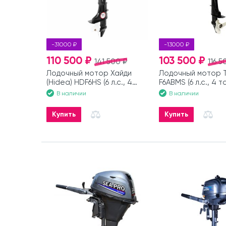
-31000 ₽
-13000 ₽
110 500 ₽
103 500 ₽
141 500 ₽
116 5
Лодочный мотор Хайди
Лодочный мотор 
(Hidea) HDF6HS (6 л.с., 4
F6ABMS (6 л.с., 4 т
такта)
В наличии
В наличии
Купить
Купить