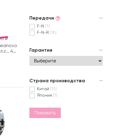
Передачи
?
F-N
(3)
F-N-R
(18)
00 ₽
Seanovo
Гарантия
л.с., 4
Страна производства
Китай
(10)
Япония
(7)
Показать