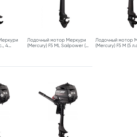
Меркури
Лодочный мотор Меркури
Лодочный мотор 
с., 4
(Mercury) F5 ML Sailpower (5
(Mercury) F5 M (5 л.с
л.с., 4 такта)
такта)