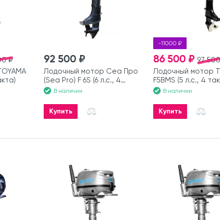
-11000 ₽
92 500 ₽
86 500 ₽
00 ₽
97 500
TOYAMA
Лодочный мотор Сеа Про
Лодочный мотор 
акта)
(Sea Pro) F 6S (6 л.с., 4
F5BMS (5 л.с., 4 та
такта)
В наличии
В наличии
Купить
Купить