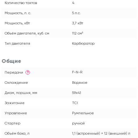
Количество тактов
4
Мощность, л. с.
5 л.с.
Мощность, кВт
3,7 кВт
Объём двигателя, куб. см
112 см³
Тип двигателя
Карбюратор
Общие
F-N-R
Передачи
?
Охлаждение
Водяное
Диам, поршня, мм
59x41
Зажигание
TCI
Управление
Румпельное
Стартер
ручной
Объём бака, л
1,1 (встроенный) + 12 (внешний) л