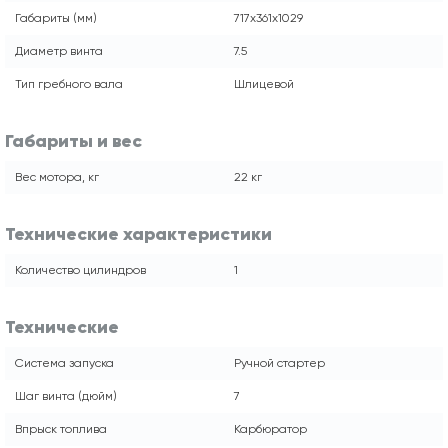
Габариты (мм)
717x361x1029
Диаметр винта
7.5
Тип гребного вала
Шлицевой
Габариты и вес
Вес мотора, кг
22 кг
Технические характеристики
Количество цилиндров
1
Технические
Система запуска
Ручной стартер
Шаг винта (дюйм)
7
Впрыск топлива
Карбюратор