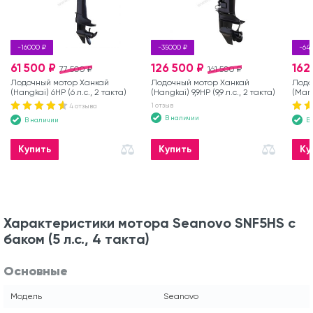
-16000 ₽
-35000 ₽
-64
61 500 ₽
126 500 ₽
162
77 500 ₽
161 500 ₽
Лодочный мотор Ханкай
Лодочный мотор Ханкай
Лодо
(Hangkai) 6HP (6 л.с., 2 такта)
(Hangkai) 9,9HP (9,9 л.с., 2 такта)
(Marl
такта
1 отзыв
4 отзыва
В наличии
В наличии
В
Купить
Купить
Ку
Характеристики мотора Seanovo SNF5HS с
баком (5 л.с., 4 такта)
Основные
Модель
Seanovo