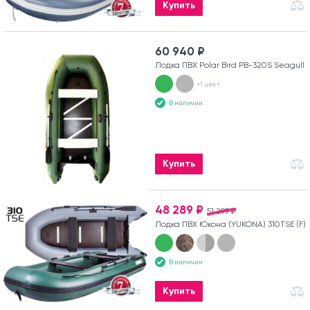
Купить
60 940 ₽
Лодка ПВХ Polar Bird PB-320S Seagull
+1 цвет
В наличии
Купить
48 289 ₽
51 299 ₽
Лодка ПВХ Юкона (YUKONA) 310TSE (F)
В наличии
Купить