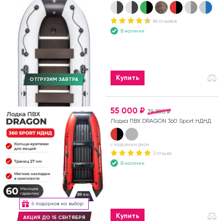
86 отзывов
В наличии
Купить
ОТГРУЗИМ ЗАВТРА
55 000 ₽
79 300 ₽
Лодка ПВХ DRAGON 360 Sport НДНД
с надувным дном
2 отзыва
В наличии
6 подарков на выбор
Купить
АКЦИЯ ДО 15 СЕНТЯБРЯ