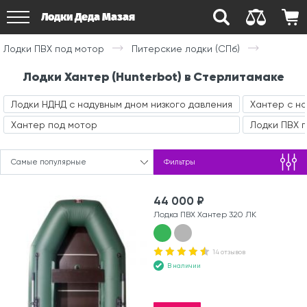
Лодки Деда Мазая
Лодки ПВХ под мотор
Питерские лодки (СПб)
Лодки Хантер (Hunterbot) в Стерлитамаке
Лодки НДНД с надувным дном низкого давления
Хантер с н
Хантер под мотор
Лодки ПВХ 
Самые популярные
Фильтры
44 000 ₽
Лодка ПВХ Хантер 320 ЛК
14 отзывов
В наличии