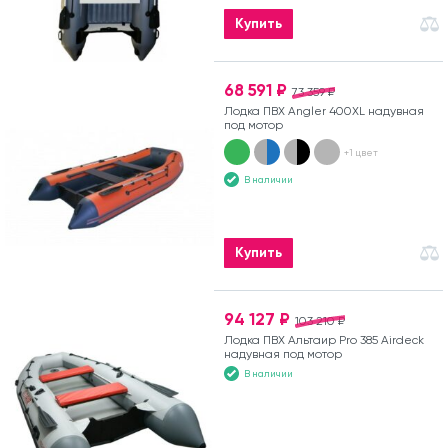
Купить
68 591 ₽
73 359 ₽
Лодка ПВХ Angler 400XL надувная
под мотор
+1 цвет
В наличии
Купить
94 127 ₽
103 210 ₽
Лодка ПВХ Альтаир Pro 385 Airdeck
надувная под мотор
В наличии