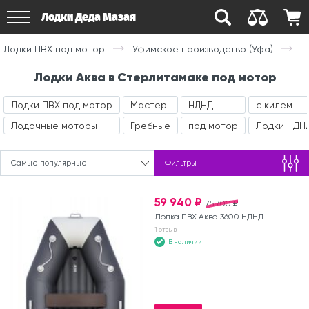
Лодки Деда Мазая
Лодки ПВХ под мотор
Уфимское производство (Уфа)
Лодки Аква в Стерлитамаке под мотор
Лодки ПВХ под мотор
Мастер
НДНД
с килем
Лодочные моторы
Гребные
под мотор
Лодки НДНД
Самые популярные
Фильтры
59 940 ₽
75 700 ₽
Лодка ПВХ Аква 3600 НДНД
1 отзыв
В наличии