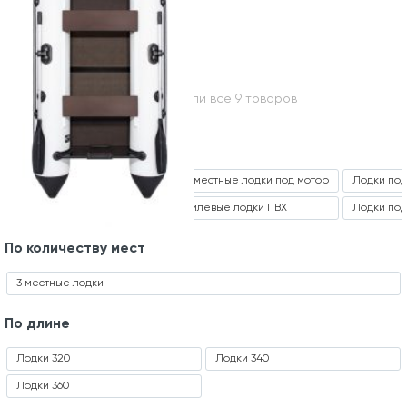
Вы посмотрели все 9 товаров
Часто ищут
2 местные лодки под мотор
4 местные лодки под мотор
Лодки под
3 местные лодки под мотор
Килевые лодки ПВХ
Лодки под
По количеству мест
3 местные лодки
По длине
Лодки 320
Лодки 340
Лодки 360